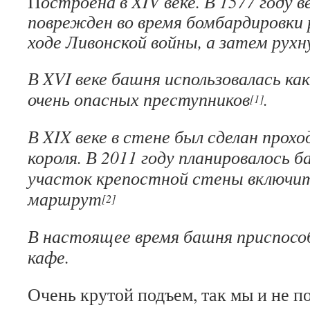
П
остроена в XIV веке. В 1577 году 
поврежден во время бомбардировки 
ходе Ливонской войны, а затем рухну
В XVI веке башня использовалась ка
очень опасных преступников
.
[1]
В XIX веке в стене был сделан прохо
короля. В 2011 году планировалось
участок крепостной стены включит
маршрут
[2]
В настоящее время башня приспособл
кафе.
Очень крутой подъем, так мы и не п