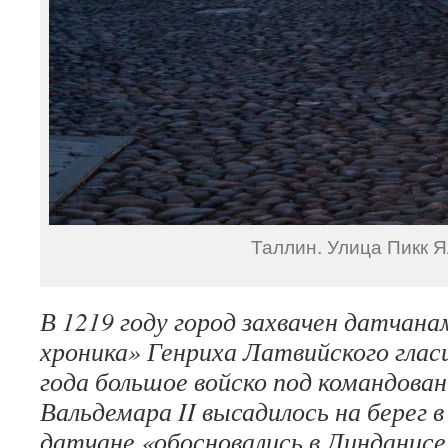
Таллин. Улица Пикк Я
В 1219 году город захвачен датчана
хроника» Генриха Латвийского глас
года большое войско под командован
Вальдемара II высадилось на берег в
датчане «обосновались в Линданисе