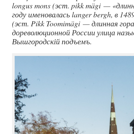
longus mons (эст.
pikk mägi
— «длинна
году именовалась langer bergh, в 14
(эст.
Pikk Toomimägi
— длинная гора
дореволюционной России улица назы
Вышгородскій подъемъ.