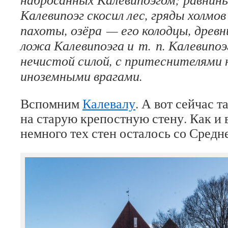
Калевипоэг скосил лес, гряды холмо
пахоты, озёра — его колодцы, древ
ложа Калевипоэга и т. п. Калевипо
нечистой силой, с притеснителями 
иноземными врагами.
Вспомним
Калевалу
. А вот сейчас т
на старую крепостную стену. Как и 
немного тех стен осталось со Средн