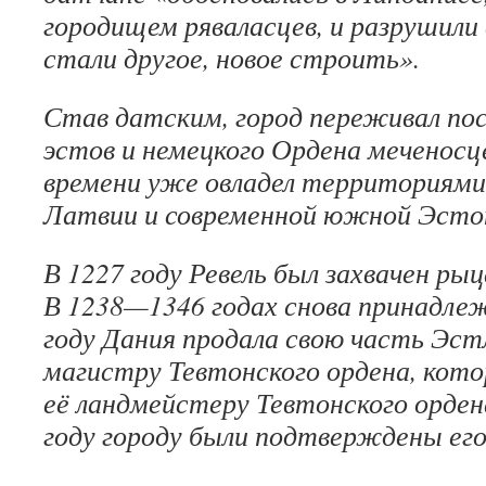
городищем ряваласцев, и разрушили
стали другое, новое строить».
Став датским, город переживал по
эстов и немецкого Ордена меченосц
времени уже овладел территориями
Латвии и современной южной Эсто
В 1227 году Ревель был захвачен ры
В 1238—1346 годах снова принадлеж
году Дания продала свою часть Эст
магистру Тевтонского ордена, кото
её ландмейстеру Тевтонского ордена
году городу были подтверждены его