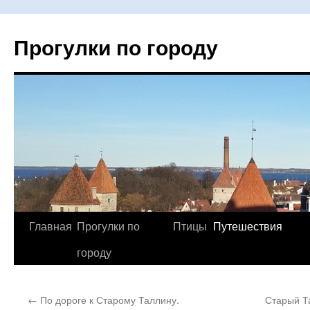
Прогулки по городу
Главная
Прогулки по
Птицы
Путешествия
Перейти
городу
к
содержимому
←
По дороге к Старому Таллину.
Старый Т