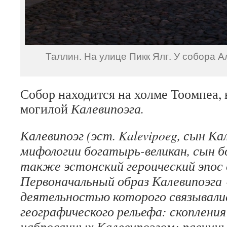
Таллин. На улице Пикк Ялг. У собора А
Собор находится на холме Тоомпеа, 
могилой
Калевипоэга.
Калевипоэг (эст.
Kalevipoeg
, сын Ка
мифологии богатырь-великан, сын б
также эстонский героический эпос 
Первоначальный образ Калевипоэга 
деятельностью которого связывали
географического рельефа: скопления
набросанных Калевипоэгом; равнин