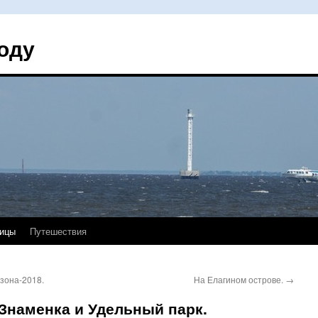
оду
ицы
Путешествия
зона-2018.
На Елагином острове.
→
Знаменка и Удельный парк.