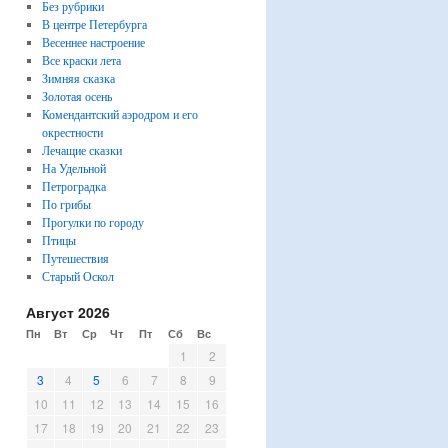
Без рубрики
В центре Петербурга
Весеннее настроение
Все краски лета
Зимняя сказка
Золотая осень
Комендантский аэродром и его
окрестности
Лечащие сказки
На Удельной
Петроградка
По грибы
Прогулки по городу
Птицы
Путешествия
Старый Оскол
Август 2026
Пн
Вт
Ср
Чт
Пт
Сб
Вс
1
2
3
4
5
6
7
8
9
10
11
12
13
14
15
16
17
18
19
20
21
22
23