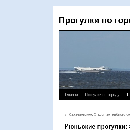
Прогулки по гор
Главная
Прогулки по городу
Пт
Перейти
к
←
Кирилловское. Открытие грибного се
содержимому
Июньские прогулки: 