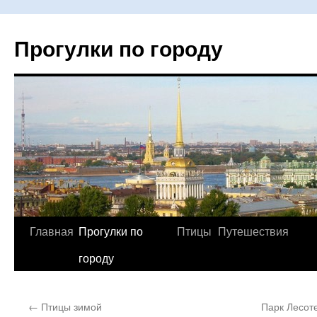
Прогулки по городу
Главная
Прогулки по
Птицы
Путешествия
Перейти
городу
к
содержимому
←
Птицы зимой
Парк Лесот