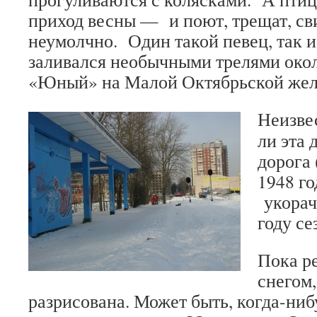
приход весны — и поют, трещат, св
неумолчно. Один такой певец, так и
заливался необычными трелями око
«Юный» на Малой Октябрьской желе
Неизве
ли эта 
дорога 
1948 го
укорач
году се
Пока р
снегом,
разрисована. Может быть, когда-ниб