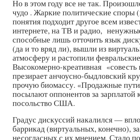
Но в этом году все не так. Произош
чудо . Жаркие политические споры (
понятия подходит другое всем извес
интернете, на ТВ и радио, ненужны
способные лишь отточить язык дис
(да и то вряд ли), вышли из виртуал
атмосферу и растопили февральские
Высокомерно-креативная «совесть 
презирает анчоусно-быдловский кру
прочую биомассу. «Продажные пут
посылают оппонентов за зарплатой 
посольство США.
Градус дискуссий накалился — впло
баррикад (виртуальных, конечно), з
несогласных с их мнением. Стало п