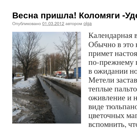
Весна пришла! Коломяги -Уд
Опубликовано
01.03.2012
автором
olga
Календарная в
Обычно в это 
примет насто
по-прежнему 
в ожидании но
Метели застав
теплые пальто
оживление и 
виде тюльпан
цветочных маг
вспомнить, чт