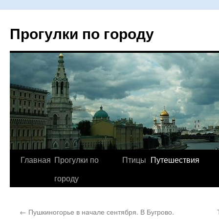
Прогулки по городу
Главная
Прогулки по
Птицы
Путешествия
Перейти
городу
к
содержимому
←
Пушкиногорье в начале сентября. В Бугрово.