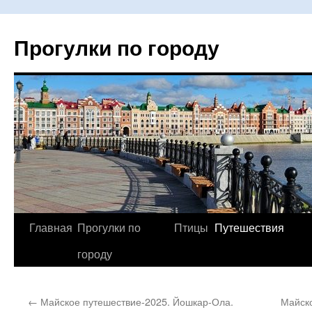
Прогулки по городу
Главная
Прогулки по
Птицы
Путешествия
Перейти
городу
к
содержимому
←
Майское путешествие-2025. Йошкар-Ола.
Майско