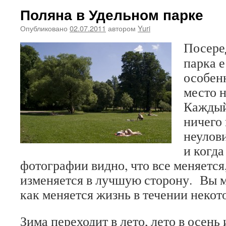
Поляна в Удельном парке
Опубликовано
02.07.2011
автором
Yuri
Посере
парка е
особенн
место 
Каждый
ничего 
неулов
и когд
фотографии видно, что все меняется
изменяется в лучшую сторону. Вы 
как меняется жизнь в течении некот
Зима переходит в лето, лето в осень 