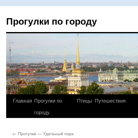
Прогулки по городу
Главная
Прогулки по
Птицы
Путешествия
Перейти
городу
к
содержимому
←
Прогулки — Удельный парк