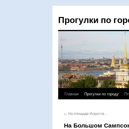
Прогулки по гор
Главная
Прогулки по городу
Пт
Перейти
к
←
На площади Искусств…
содержимому
На Большом Сампсон