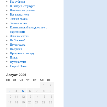
Без рубрики
В центре Петербурга
Весеннее настроение
Все краски лета
Зимняя сказка
Золотая осень
Комендантский аэродром и его
окрестности
Лечащие сказки
На Удельной
Петроградка
По грибы
Прогулки по городу
Птицы
Путешествия
Старый Оскол
Август 2026
Пн
Вт
Ср
Чт
Пт
Сб
Вс
1
2
3
4
5
6
7
8
9
10
11
12
13
14
15
16
17
18
19
20
21
22
23