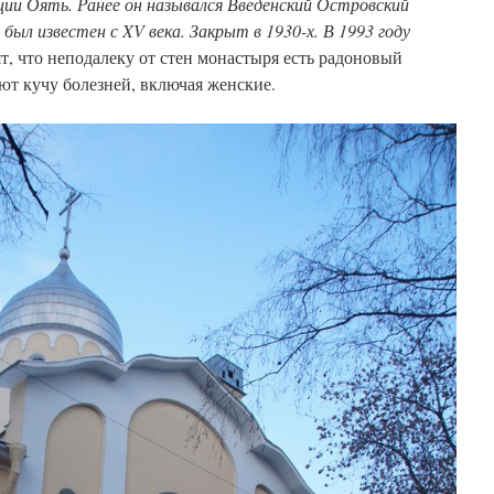
ции Оять. Ранее он назывался Введенский Островский
л известен с XV века. Закрыт в 1930-х. В 1993 году
т, что неподалеку от стен монастыря есть радоновый
ют кучу болезней, включая женские.