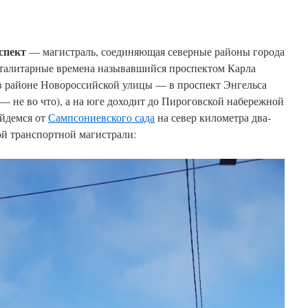
спект
— магистраль, соединяющая северные районы города
тоталитарные времена называвшийся проспектом Карла
 в районе Новороссийской улицы — в проспект Энгельса
— не во что), а на юге доходит до Пироговской набережной
йдемся от
Сампсониевского сада
на север километра два-
ой транспортной магистрали: