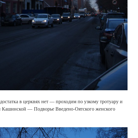
остатка в церквях нет — проходим по узкому тротуару и
 Кашинской — Подворье Введено-Оятского женского