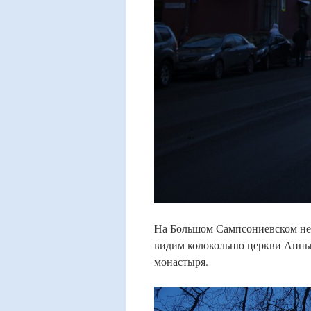
На Большом Сампсониевском нед
видим колокольню церкви Анны
монастыря.