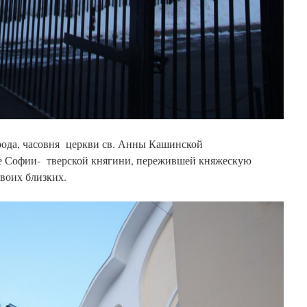
рода, часовня церкви св. Анны Кашинской
 Софии- тверской княгини, пережившей княжескую
воих близких.