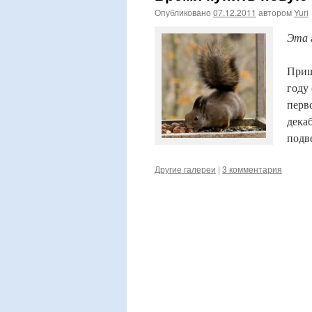
Опубликовано
07.12.2011
автором
Yuri
Эта 
Приш
году
перв
дека
подв
Другие галереи
|
3 комментария