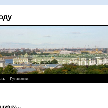
оду
ицы
Путешествия
 шубку…