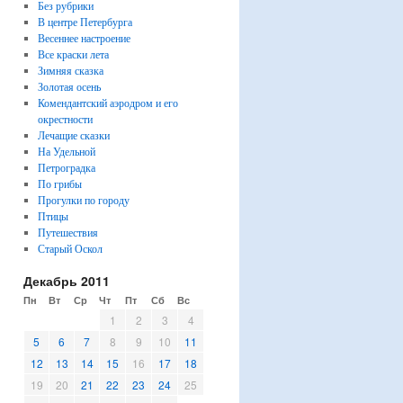
Без рубрики
В центре Петербурга
Весеннее настроение
Все краски лета
Зимняя сказка
Золотая осень
Комендантский аэродром и его
окрестности
Лечащие сказки
На Удельной
Петроградка
По грибы
Прогулки по городу
Птицы
Путешествия
Старый Оскол
Декабрь 2011
Пн
Вт
Ср
Чт
Пт
Сб
Вс
1
2
3
4
5
6
7
8
9
10
11
12
13
14
15
16
17
18
19
20
21
22
23
24
25