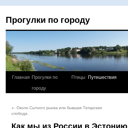
Прогулки по городу
Главная
Прогулки по
Птицы
Путешествия
Перейти
городу
к
содержимому
←
Около Сытного рынка или бывшая Татарская
слобода.
Как мы из России в Эстонию