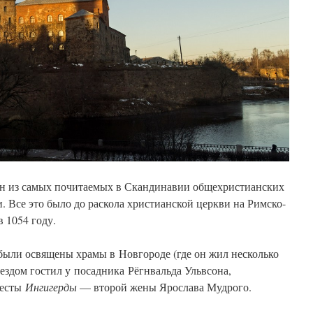
н из самых почитаемых в Скандинавии общехристианских
и. Все это было до раскола христианской церкви на Римско-
 1054 году.
были освящены храмы в Новгороде (где он жил несколько
роездом гостил у посадника Рёгнвальда Ульвсона,
весты
Ингигерды
— второй жены Ярослава Мудрого.