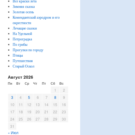
Все краски лета
Зимняя сказка
Золотая осень
Комендантский аэродром и его
окрестности
Лечащие сказки
На Удельной
Петроградка
По грибы
Прогулки по городу
Птицы
Путешествия
Старый Оскол
Август 2026
Пн
Вт
Ср
Чт
Пт
Сб
Вс
1
2
3
4
5
6
7
8
9
10
11
12
13
14
15
16
17
18
19
20
21
22
23
24
25
26
27
28
29
30
31
« Июл