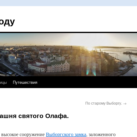
оду
ицы
Путешествия
По старому Выборгу.
→
ашня святого Олафа.
 высокое сооружение
Выборгского замка
, заложенного