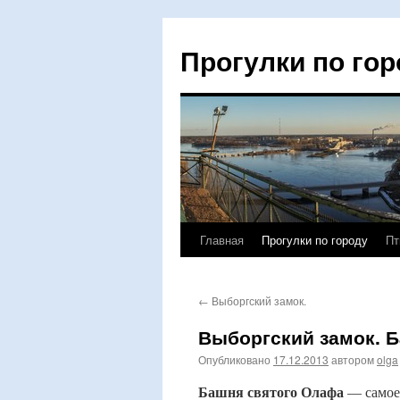
Прогулки по гор
Главная
Прогулки по городу
Пт
Перейти
к
←
Выборгский замок.
содержимому
Выборгский замок. Б
Опубликовано
17.12.2013
автором
olga
Башня святого Олафа
— самое