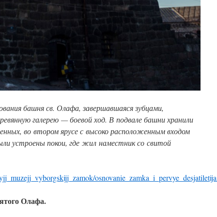
ования башня св. Олафа, завершавшаяся зубцами,
ревянную галерею — боевой ход. В подвале башни хранили
енных, во втором ярусе с высоко расположенным входом
ли устроены покои, где жил наместник со свитой
ennyjj_muzejj_vyborgskijj_zamok/osnovanie_zamka_i_pervye_desjatiletij
ятого Олафа.