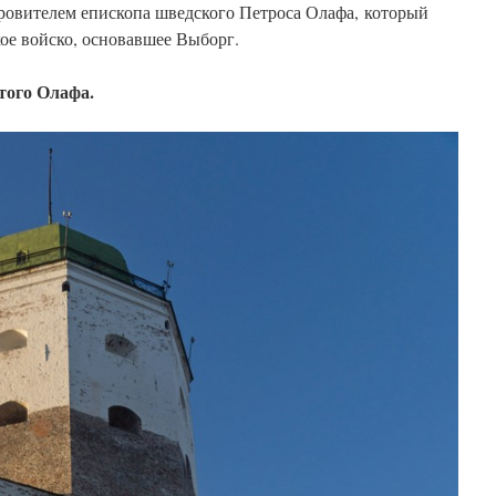
овителем епископа шведского Петроса Олафа, который
ое войско, основавшее Выборг.
того Олафа.