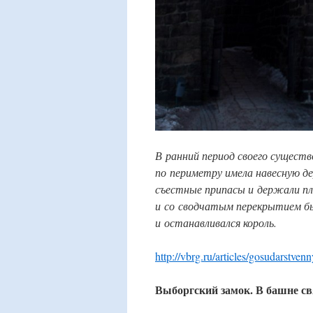
В ранний период своего существ
по периметру имела навесную де
съестные припасы и держали пл
и со сводчатым перекрытием бы
и останавливался король.
http://vbrg.ru/articles/gosudarstv
Выборгский замок. В башне св