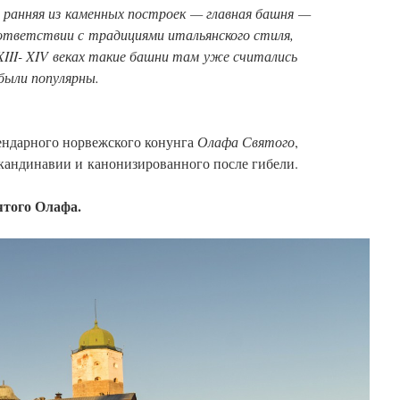
ранняя из каменных построек — главная башня —
ответствии с традициями итальянского стиля,
XIII- XIV веках такие башни там уже
считались
были популярны.
ендарного норвежского конунга
Олафа Святого
,
кандинавии и канонизированного после гибели.
ятого Олафа.