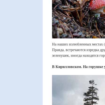
На наших излюбленных местах (та
Правда, встречаются изредка д
зеленушек, иногда находятся г
В Кирилловском. На горушке у