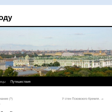
оду
ицы
Путешествия
чание (?)
У стен Псковского Кремля.
→
.