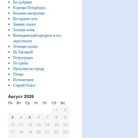
Без рубрики
В центре Петербурга
Весеннее настроение
Все краски лета
Зимняя сказка
Золотая осень
Комендантский аэродром и его
окрестности
Лечащие сказки
На Удельной
Петроградка
По грибы
Прогулки по городу
Птицы
Путешествия
Старый Оскол
Август 2026
Пн
Вт
Ср
Чт
Пт
Сб
Вс
1
2
3
4
5
6
7
8
9
10
11
12
13
14
15
16
17
18
19
20
21
22
23