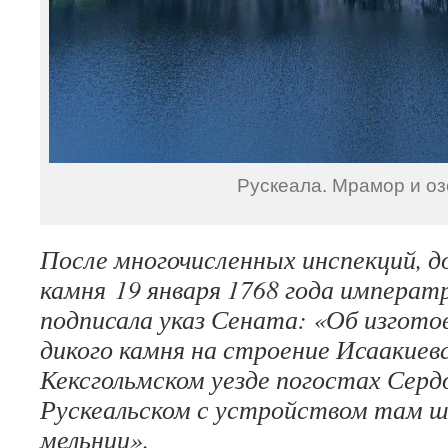
Рускеала. Мрамор и оз
После многочисленных инспекций, д
камня 19 января 1768 года императ
подписала указ Сената: «Об изгото
дикого камня на строение Исаакиевс
Кексгольмском уезде погостах Серд
Рускеальском с устройством там 
мельниц».