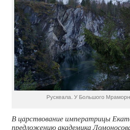
Рускеала. У Большого Мраморн
В царствование императрицы Екате
предложению академика Ломоносов