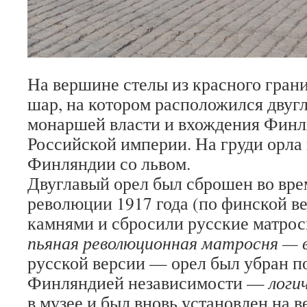
На вершине стелы из красного гра
шар, на котором расположился двуг
монаршей власти и вхождения Финл
Российской империи. На груди орла
Финляндии со львом.
Двуглавый орел был сброшен во вре
революции 1917 года (по финской ве
камнями и сбросили русские матр
пьяная революционная матросня — в
русской версии — орел был убран п
Финляндией независимости —
логи
в музее и был вновь установлен на 