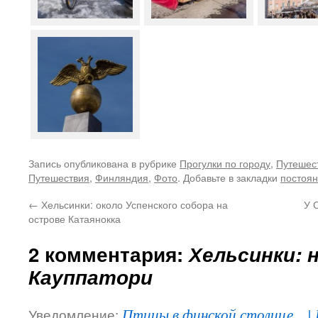
Запись опубликована в рубрике
Прогулки по городу
,
Путешес
Путешествия
,
Финляндия
,
Фото
. Добавьте в закладки
постоян
←
Хельсинки: около Успенского собора на
У 
острове Катаянокка
2 комментария:
Хельсинки: 
Кауппатори
Уведомление:
Птицы в финской столице... |