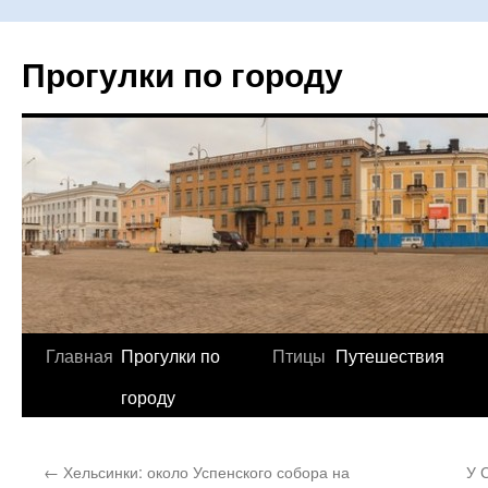
Прогулки по городу
Главная
Прогулки по
Птицы
Путешествия
Перейти
городу
к
содержимому
←
Хельсинки: около Успенского собора на
У 