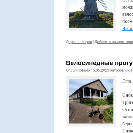
можн
вело
посм
Чита
Другие галереи
|
Добавить комментари
Велосипедные прогул
Опубликовано
15.05.2023
автором
olga
Эта 
Снов
Триг
Осип
запо
бере
Назв