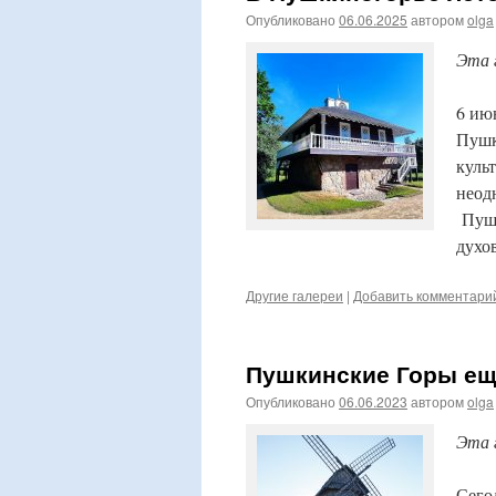
Опубликовано
06.06.2025
автором
olga
Эта 
6 ию
Пушк
куль
неод
Пушк
духо
Другие галереи
|
Добавить комментари
Пушкинские Горы ещё
Опубликовано
06.06.2023
автором
olga
Эта 
Сего