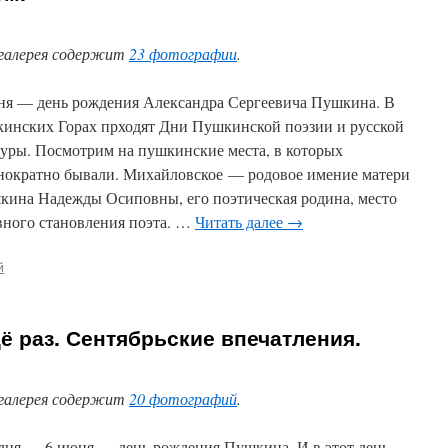
галерея содержит
23 фотографии
.
ня — день рождения Александра Сергеевича Пушкина. В
инских Горах прходят Дни Пушкинской поэзии и русской
туры. Посмотрим на пушкинские места, в которых
нократно бывали. Михайловское — родовое имение матери
ина Надежды Осиповны, его поэтическая родина, место
вного становления поэта. …
Читать далее
→
й
 раз. Сентябрьские впечатления.
галерея содержит
20 фотографий
.
дня — 6 июня — день рождения Пушкина. И в этот день