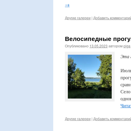
→
Другие галереи
|
Добавить комментари
Велосипедные прогул
Опубликовано
13.05.2023
автором
olga
Эта 
Июль
прог
срав
Село
одно
Чита
Другие галереи
|
Добавить комментари