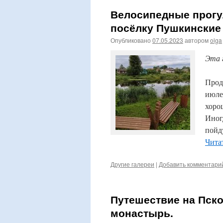
Велосипедные прогу
посёлку Пушкинские
Опубликовано
07.05.2023
автором
olga
Эта 
Прод
июле
хоро
Иног
пойд
Чита
Другие галереи
|
Добавить комментари
Путешествие на Пско
монастырь.