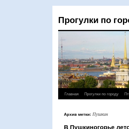
Прогулки по гор
Главная
Прогулки по городу
Пт
Перейти
к
Пушкин
Архив метки:
содержимому
В Пушкиногорье лет