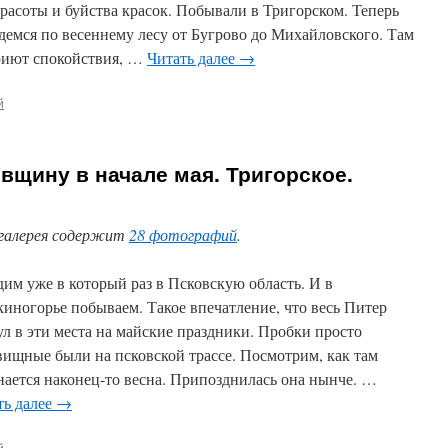
красоты и буйства красок. Побывали в Тригорском. Теперь
демся по весеннему лесу от Бугрово до Михайловского. Там
иют спокойствия, …
Читать далее
→
й
вщину в начале мая. Тригорское.
галерея содержит
28 фотографий
.
дим уже в который раз в Псковскую область. И в
иногорье побываем. Такое впечатление, что весь Питер
ул в эти места на майские праздники. Пробки просто
вищные были на псковской трассе. Посмотрим, как там
нается наконец-то весна. Припозднилась она нынче. …
ть далее
→
й