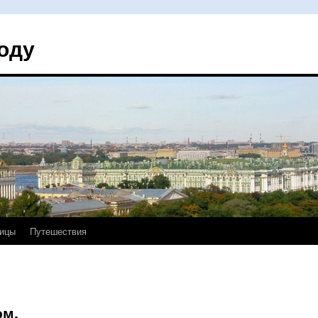
оду
ицы
Путешествия
ом.