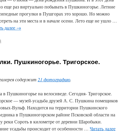
о еще раз виртуально побывать в Пушкиногорье. Летние
сипедные прогулки в Пушгорах это хорошо. Но можно
отреть на эти места и в начале осени. Лето еще не ушло …
ть далее
→
й
ки. Пушкиногорье. Тригорское.
галерея содержит
21 фотографию
.
а в Пушкиногорье на велосиведе. Сегодня- Тригорское.
орское — музей-усадьба друзей А. С. Пушкина помещиков
овых-Вульф. Находится на территории Пушкинского
ведника в Пушкиногорском районе Псковской области на
гу реки Сороть в километре от деревни Шаробыки.
ание усадьбы происходит от особенности …
Читать далее