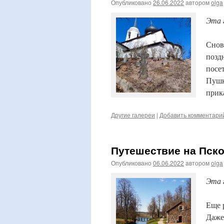
Опубликовано
26.06.2022
автором
olga
Эта 
Снов
поздн
посе
Пушк
прик
Другие галереи
|
Добавить комментари
Путешествие на Пско
Опубликовано
06.06.2022
автором
olga
Эта 
Еще 
Даже