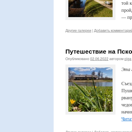
той 
прой
— пр
Другие галереи
|
Добавить комментари
Путешествие на Пско
Опубликовано
02.06.2022
автором
olga
Эта 
Съез
Пушк
рван
чедо
начи
Чита
Другие галереи
|
Добавить комментари