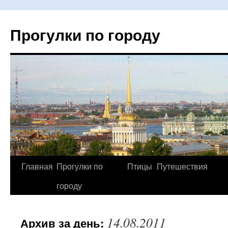
Прогулки по городу
Главная
Прогулки по
Птицы
Путешествия
Перейти
городу
к
содержимому
14.08.2011
Архив за день: