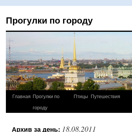
Прогулки по городу
Главная
Прогулки по
Птицы
Путешествия
Перейти
городу
к
содержимому
18.08.2011
Архив за день: