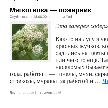
Мягкотелка — пожарник
Опубликовано
18.08.2011
автором
Yuri
Эта галерея соде
Как-то на лугу я у
красных жучков, ко
садились на цветы 
или чего то еще. Т
насекомых бывает м
года, работяги — пчелы, мухи, сер
стрекозы, муравьи за работой и …
Ч
Другие галереи
|
1 комментарий