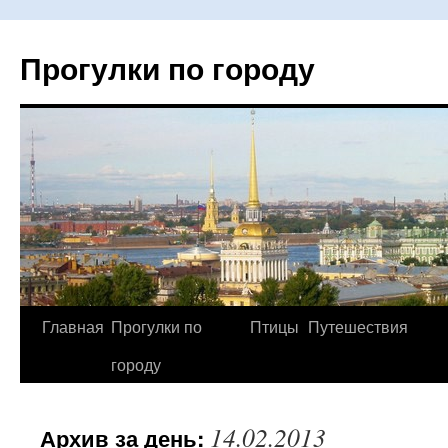
Прогулки по городу
Главная
Прогулки по
Птицы
Путешествия
Перейти
городу
к
содержимому
14.02.2013
Архив за день: