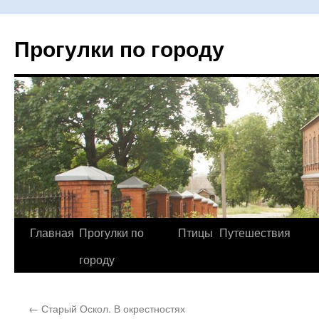
Прогулки по городу
Главная
Прогулки по
Птицы
Путешествия
Перейти
городу
к
содержимому
←
Старый Оскол. В окрестностях