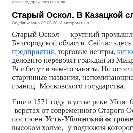
железнодорожного вокзала.
Старый Оскол. В Казацкой с
Опубликовано
29.06.2013
автором
olga
Старый Оскол — крупный промышл
Белгородской области. Сейчас зде
предприятия
, торговые центры,
кино
деловито перевозят граждан из Микр
Все бегут и чем-то заняты. Но остал
старинные названия, напоминающие
границ Московского государства.
Еще в 1571 году в устье реки Убля 
верстах от современного Старого О
Усть-Ублинский острож
построен
высоком холме, у подножия которог