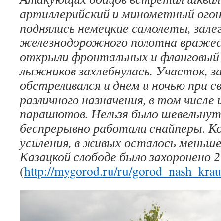
артиллерийский и минометный огонь
поднялись немецкие самолеты, зале
железнодорожного полотна вражес
открыли фронтальных и фланговый 
лыжников захлебнулась. Участок, 
обстреливался и днем и ночью при с
различного назначения, в том числе
парашютов. Нельзя было шевельнут
беспрерывно работали снайперы. К
усиления, в живых осталось меньше
Казацкой слободе было захоронено 22
(
http://mygorod.ru/ru/gorod_nash_kra