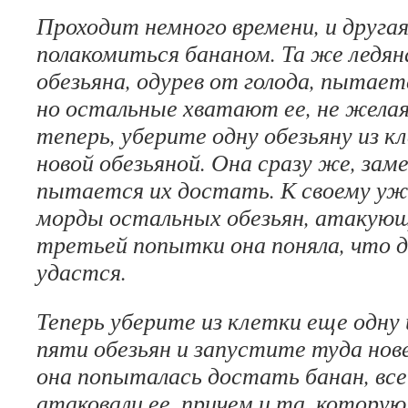
Проходит немного времени, и друга
полакомиться бананом. Та же ледян
обезьяна, одурев от голода, пытае
но остальные хватают ее, не желая
теперь, уберите одну обезьяну из к
новой обезьяной. Она сразу же, зам
пытается их достать. К своему ужа
морды остальных обезьян, атакующ
третьей попытки она поняла, что д
удастся.
Теперь уберите из клетки еще одну
пяти обезьян и запустите туда нов
она попыталась достать банан, вс
атаковали ее, причем и та, которую