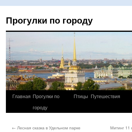
Прогулки по городу
Главная
Прогулки по
Птицы
Путешествия
Перейти
городу
к
содержимому
←
Лесная сказка в Удельном парке
Митинг 11 