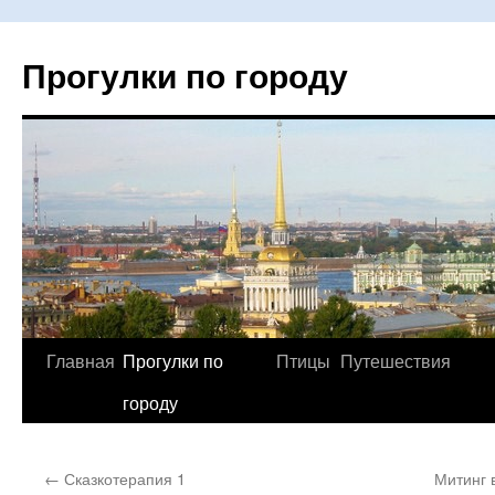
Прогулки по городу
Главная
Прогулки по
Птицы
Путешествия
Перейти
городу
к
содержимому
←
Сказкотерапия 1
Митинг 