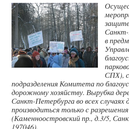
Осущес
меропр
защите
Санкт-
в пред
Управл
благоу
парково
СПХ), 
подразделения Комитета по благоу
дорожному хозяйству. Вырубка дер
Санкт-Петербурга во всех случаях
производиться только с разрешени
(Каменноостровский пр., д.3/5, Сан
197046).