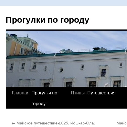
Прогулки по городу
Главная
Прогулки по
Птицы
Путешествия
Перейти
городу
к
содержимому
←
Майское путешествие-2025. Йошкар-Ола.
Майск