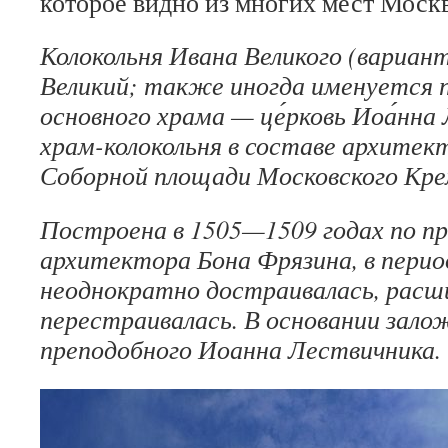
которое видно из многих мест Моск
Колокольня Ивана Великого (вариан
Великий; также иногда именуется 
основного храма — це́рковь Иоа́нна
храм-колокольня в составе архитек
Соборной площади Московского Кре
Построена в 1505—1509 годах по п
архитектора Бона Фрязина, в период
неоднократно достраивалась, расш
перестраивалась. В основании зало
преподобного Иоанна Лествичника.