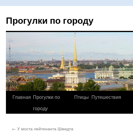
Прогулки по городу
Главная
Прогулки по
Птицы
Путешествия
Перейти
городу
к
содержимому
←
У моста лейтенанта Шмидта