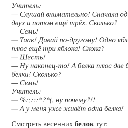
Учитель:
— Слушай внимательно! Сначала од
двух и потом ещё трёх. Сколько?
— Семь!
— Таак! Давай по-другому! Одно ябл
плюс ещё три яблока! Скока?
— Шесть!
— Ну наконец-то! А белка плюс две 
белки! Сколько?
— Семь!
Учитель:
— %:;:::*?*(, ну почему?!!
— А у меня уже живёт одна белка!
белок
Смотреть весенних
тут: