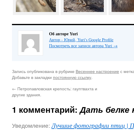
Об авторе Yuri
Автор - Юрий, Yuri's Google Profile
Посмотреть все записи автора Yuri
→
Запись опубликована в рубрике
Весеннее настроение
с метк
Добавьте в закладки
постоянную ссылку
.
←
Петропавловская крепость: гауптвахта и
другие здания.
1 комментарий:
Дать белке 
Уведомление:
Лучшие фотографии птиц | Пр