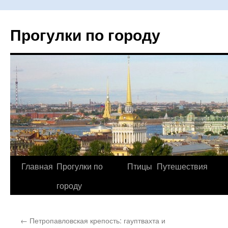
Прогулки по городу
Главная
Прогулки по
Птицы
Путешествия
Перейти
городу
к
содержимому
←
Петропавловская крепость: гауптвахта и