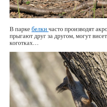
В парке
белки
часто производят акр
прыгают друг за другом, могут висет
коготках…