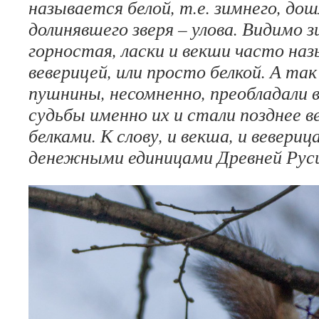
называется белой, т.е. зимнего, дош
долинявшего зверя – улова. Видимо 
горностая, ласки и векши часто наз
веверицей, или просто белкой. А так
пушнины, несомненно, преобладали в
судьбы именно их и стали позднее в
белками. К слову, и векша, и вевериц
денежными единицами Древней Руси 