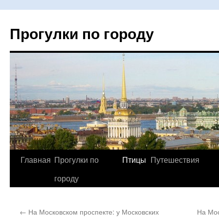
Прогулки по городу
Главная
Прогулки по
Птицы
Путешествия
Перейти
городу
к
содержимому
←
На Московском проспекте: у Московских
На Мос