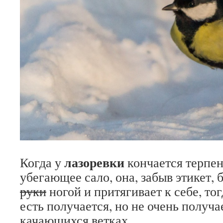
лазоревки
Когда у
кончается терпе
убегающее сало, она, забыв этикет, 
руки
ногой и притягивает к себе, тог
есть получается, но не очень получа
качающихся ветках