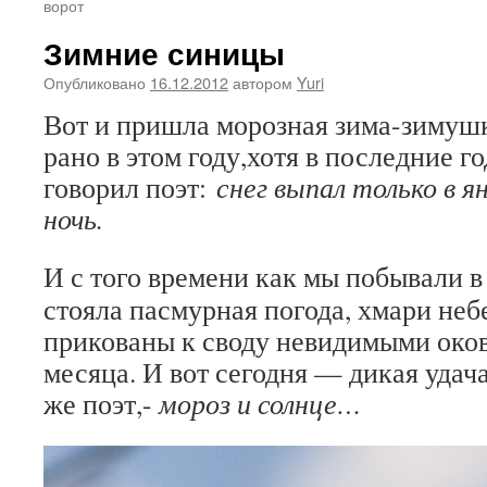
ворот
Зимние синицы
Опубликовано
16.12.2012
автором
Yuri
Вот и пришла морозная зима-зимуш
рано в этом году,хотя в последние г
говорил поэт:
снег выпал только в я
ночь.
И с того времени как мы побывали 
стояла пасмурная погода, хмари не
прикованы к своду невидимыми око
месяца. И вот сегодня — дикая удача
же поэт,-
мороз и солнце…