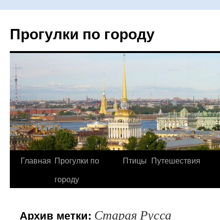
Прогулки по городу
Главная
Прогулки по
Птицы
Путешествия
Перейти
городу
к
содержимому
Старая Русса
Архив метки: