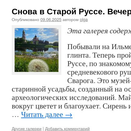
Снова в Старой Руссе. Вечер
Опубликовано
09.06.2025
автором
olga
Эта галерея соде
Побывали на Ильме
глинта. Теперь про
Руссе, по знакомом
средневекового ру
Сварога. Это музе
старинной усадьбы, созданный на о
археологических исследований. Май
вокруг цветет и благоухает. Сирень 
…
Читать далее
→
Другие галереи
|
Добавить комментарий