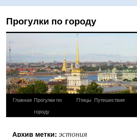
Прогулки по городу
Главная
Прогулки по
Птицы
Путешествия
Перейти
городу
к
содержимому
эстония
Архив метки: