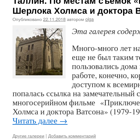
Таллин. По местам съемок 
Шерлока Холмса и доктора 
Опубликовано
22.11.2018
автором
olga
Эта галерея соде
Много-много лет на
еще не был таким т
пользовались дома 
работе, конечно, к
доступом к всемир
попалась ссылка на замечательный с
многосерийном фильме «Приключе
Холмса и доктора Ватсона» (1979-19
Читать далее
→
Другие галереи
|
Добавить комментарий