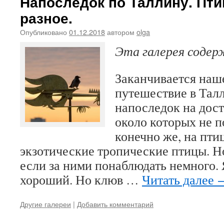
Напоследок по Таллину. Пти
разное.
Опубликовано
01.12.2018
автором
olga
Эта галерея соде
Заканчивается наш
путешествие в Тал
напоследок на дос
около которых не п
конечно же, на птиц
экзотические тропические птицы. Но
если за ними понаблюдать немного. 
хороший. Но клюв …
Читать далее
Другие галереи
|
Добавить комментарий