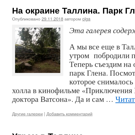
На окраине Таллина. Парк Гл
Опубликовано
29.11.2018
автором
olga
Эта галерея соде
А мы все еще в Тал
утром побродили п
Теперь съездим на 
парк Глена. Посмот
которое снималось 
холла в кинофильме «Приключения
доктора Ватсона». Да и сам …
Читат
Другие галереи
|
Добавить комментарий