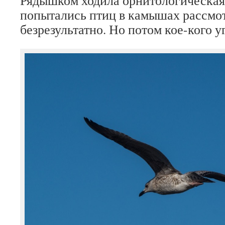
Рядышком ходила орнитологическая
попытались птиц в камышах рассмот
безрезультатно. Но потом кое-кого у