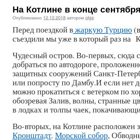
На Котлине в конце сентября
Опубликовано
12.12.2018
автором
olga
Перед поездкой в
жаркую Турцию
(в
съездили мы уже в который раз на К
Чудесный остров. Во-первых, сюда с
добраться по автодороге, проложен
защитных сооружений Санкт-Петерб
или попросту по Дамбу.И если нет 
можно прокатиться с ветерком по хо
обозревая Залив, волны, странные ц
в лодках и толпы чаек, покачивающ
Во-вторых, на Котлине расположен 
Кронштадт
.
Морской собор
, Обводн