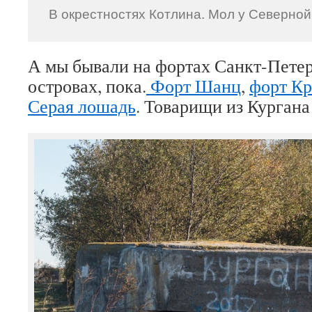
В окрестностях Котлина. Мол у Северной
А мы бывали на фортах Санкт-Петер
островах, пока.
Форт Шанц
,
форт Кр
Серая лошадь
. Товарищи из Кургана