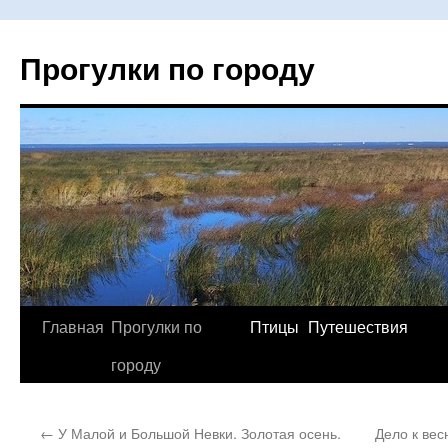
Прогулки по городу
Главная
Прогулки по
Птицы
Путешествия
Перейти
городу
к
содержимому
←
У Малой и Большой Невки. Золотая осень.
Дело к вес