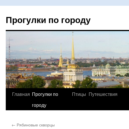
Прогулки по городу
Главная
Прогулки по
Птицы
Путешествия
Перейти
городу
к
содержимому
←
Рябиновые скворцы