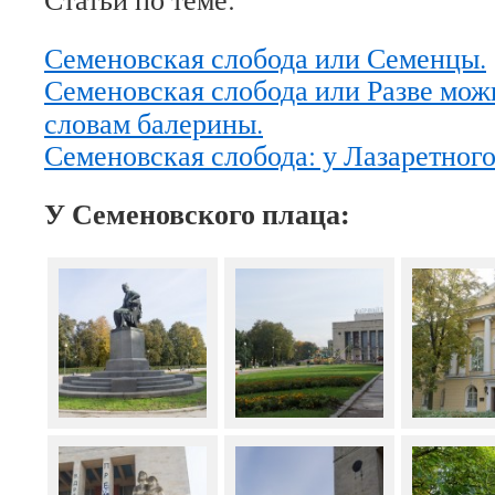
Семеновская слобода или Семенцы.
Семеновская слобода или Разве мож
словам балерины.
Семеновская слобода: у Лазаретного
У Семеновского плаца: