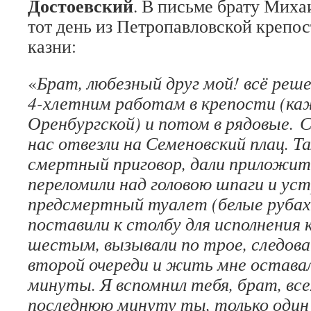
Достоевский
. В письме брату Миха
тот день из Петропавловской крепос
казни:
«
Брат, любезный друг мой! всё реше
4-хлетним работам в крепости (ка
Оренбургской) и потом в рядовые. С
нас отвезли на Семеновский плац. Т
смертный приговор, дали приложить
переломили над головою шпаги и ус
предсмертный туалет (белые рубах
поставили к столбу для исполнения 
шестым, вызывали по трое, следоват
второй очереди и жить мне оставал
минуты. Я вспомнил тебя, брат, все
последнюю минуту ты, только один 