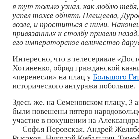
я тут только узнал, как люблю тебя
успел тоже обнять Плещеева, Дуро
возле, и проститься с ними. Наконе
привязанных к столбу привели назад,
его императорское величество дар
Интересно, что в телесериале «Дос
Хотиненко, обряд гражданской казн
«перенесли» на плац у
Большого Гат
исторического антуража побольше.
Здесь же, на Семеновском плацу, 3 а
были повешены пятеро народовольц
участие в покушении на Александра 
— Софья Перовская, Андрей Желяб
Рысаков, Николай Кибальчич, Тимоф