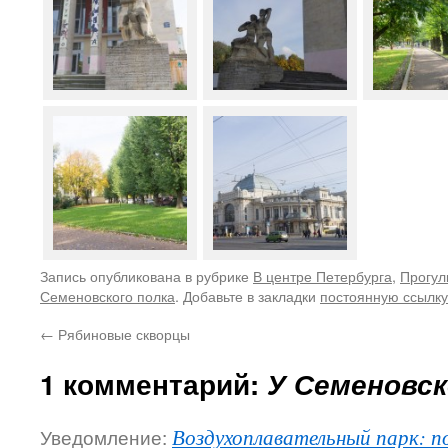
Запись опубликована в рубрике
В центре Петербурга
,
Прогул
Семеновского полка
. Добавьте в закладки
постоянную ссылку
←
Рябиновые скворцы
1 комментарий:
У Семеновск
Уведомление:
Воздухоплавательный парк: по