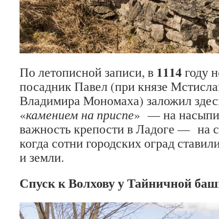
1114
По летописной записи, в
году н
посадник Павел (при князе Мстисл
Владимира Мономаха) заложил здес
«
камением на приспе
» — на насыпи.
важность крепости в Ладоге — на се
когда сотни городских оград ставили
и земли.
Спуск к Волхову у Тайничной баш