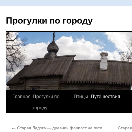
Прогулки по городу
Главная
Прогулки по
Птицы
Путешествия
Перейти
городу
к
содержимому
←
Старая Ладога — древний форпост на пути
Старая