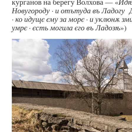
курганов на берегу Волхова — «
Идѣ
Новугороду · и отътуда въ Ладогу
· ко идущє єму за морє · и уклюнѫ зми
умрє · єсть могила єго въ Ладозѣ
»)