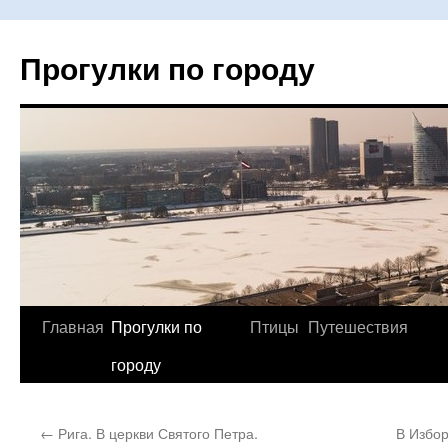
Прогулки по городу
Главная
Прогулки по
Птицы
Путешествия
Перейти
городу
к
содержимому
←
Рига. В церкви Святого Петра.
В Избор