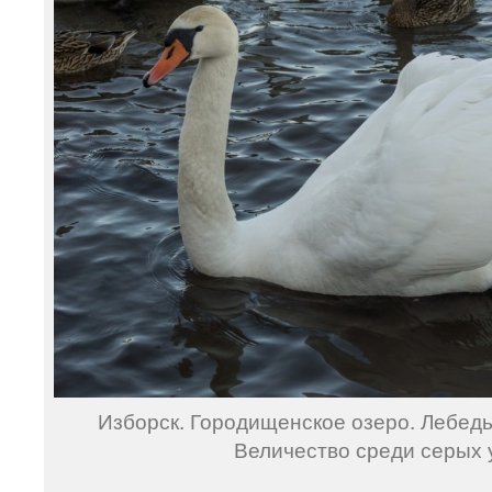
Изборск. Городищенское озеро. Лебедь
Величество среди серых 