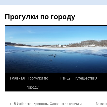
Прогулки по городу
Главная
Прогулки по
Птицы
Путешествия
Перейти
городу
к
содержимому
←
В Изборске. Крепость, Словенские ключи и
Заказн